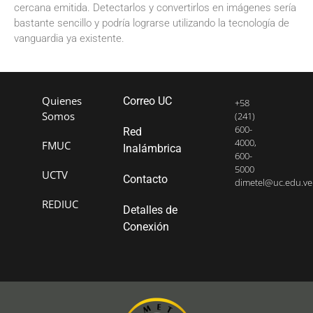
cercana emitida. Detectarlos y convertirlos en imágenes sería
bastante sencillo y podría lograrse utilizando la tecnología de
vanguardia ya existente.
Quienes
Correo UC
+58
Somos
(241)
600-
Red
4000,
FMUC
Inalámbrica
600-
5000
UCTV
Contacto
dimetel@uc.edu.ve
REDIUC
Detalles de
Conexión