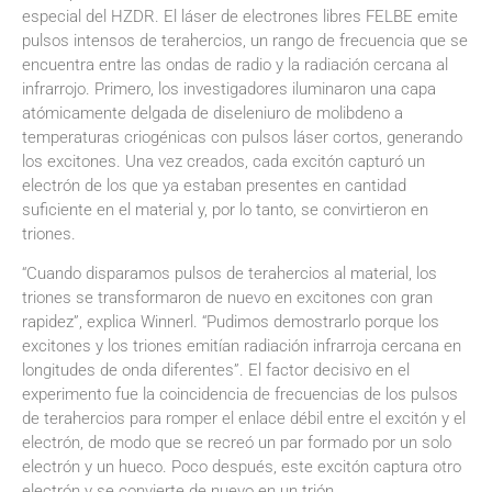
especial del HZDR. El láser de electrones libres FELBE emite
pulsos intensos de terahercios, un rango de frecuencia que se
encuentra entre las ondas de radio y la radiación cercana al
infrarrojo. Primero, los investigadores iluminaron una capa
atómicamente delgada de diseleniuro de molibdeno a
temperaturas criogénicas con pulsos láser cortos, generando
los excitones. Una vez creados, cada excitón capturó un
electrón de los que ya estaban presentes en cantidad
suficiente en el material y, por lo tanto, se convirtieron en
triones.
“Cuando disparamos pulsos de terahercios al material, los
triones se transformaron de nuevo en excitones con gran
rapidez”, explica Winnerl. “Pudimos demostrarlo porque los
excitones y los triones emitían radiación infrarroja cercana en
longitudes de onda diferentes”. El factor decisivo en el
experimento fue la coincidencia de frecuencias de los pulsos
de terahercios para romper el enlace débil entre el excitón y el
electrón, de modo que se recreó un par formado por un solo
electrón y un hueco. Poco después, este excitón captura otro
electrón y se convierte de nuevo en un trión.