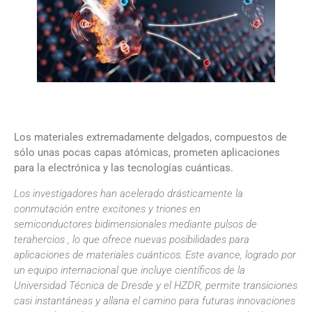
Los materiales extremadamente delgados, compuestos de
sólo unas pocas capas atómicas, prometen aplicaciones
para la electrónica y las tecnologías cuánticas.
Los investigadores han acelerado drásticamente la
conmutación entre excitones y triones en
semiconductores bidimensionales mediante pulsos de
terahercios , lo que ofrece nuevas posibilidades para
aplicaciones de materiales cuánticos. Este avance, logrado por
un equipo internacional que incluye científicos de la
Universidad Técnica de Dresde y el HZDR, permite transiciones
casi instantáneas y allana el camino para futuras innovaciones