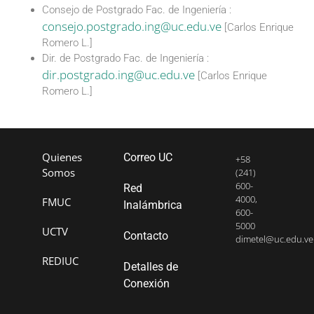
Consejo de Postgrado Fac. de Ingeniería :
consejo.postgrado.ing@uc.edu.ve
[Carlos Enrique
Romero L.]
Dir. de Postgrado Fac. de Ingeniería :
dir.postgrado.ing@uc.edu.ve
[Carlos Enrique
Romero L.]
Quienes
Correo UC
+58
Somos
(241)
600-
Red
4000,
FMUC
Inalámbrica
600-
5000
UCTV
Contacto
dimetel@uc.edu.ve
REDIUC
Detalles de
Conexión