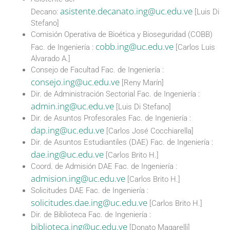
asistente.decanato.ing@uc.edu.ve
Decano:
[Luis Di
Stefano]
Comisión Operativa de Bioética y Bioseguridad (COBB)
cobb.ing@uc.edu.ve
Fac. de Ingeniería :
[Carlos Luis
Alvarado A.]
Consejo de Facultad Fac. de Ingeniería :
consejo.ing@uc.edu.ve
[Reny Marín]
Dir. de Administración Sectorial Fac. de Ingeniería :
admin.ing@uc.edu.ve
[Luis Di Stefano]
Dir. de Asuntos Profesorales Fac. de Ingeniería :
dap.ing@uc.edu.ve
[Carlos José Cocchiarella]
Dir. de Asuntos Estudiantiles (DAE) Fac. de Ingeniería :
dae.ing@uc.edu.ve
[Carlos Brito H.]
Coord. de Admisión DAE Fac. de Ingeniería :
admision.ing@uc.edu.ve
[Carlos Brito H.]
Solicitudes DAE Fac. de Ingeniería :
solicitudes.dae.ing@uc.edu.ve
[Carlos Brito H.]
Dir. de Biblioteca Fac. de Ingeniería :
biblioteca.ing@uc.edu.ve
[Donato Magarelli]