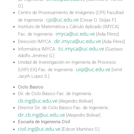
O.]
Centro de Procesamiento de Imágenes (CPI) Facultad
cpi@uc.edu.ve
de Ingeniería :
[Cesar O. Seijas F.]
Instituto de Matemática y Cálculo Aplicado (IMYCA)
imyca@uc.edu.ve
Fac. de Ingeniería :
[Aida Pérez]
dir.imyca@uc.edu.ve
Dirección IMYCA :
[Aida Pérez]
tic.imyca@uc.edu.ve
Informática IMYCA :
[Gustavo
Adolfo Jiménez G.]
Unidad de Investigación en Ingeniería de Procesos
uiip@uc.edu.ve
(UIIP) EIQ Fac. de Ingeniería :
[Ixmit
Jaryth Lopez S.]
Ciclo Básico
Dir. de Ciclo Básico Fac. de Ingeniería :
cb.ing@uc.edu.ve
[Alejandro Bolívar]
Director Dir. de Ciclo Básico Fac. de Ingeniería :
dir.cb.ing@uc.edu.ve
[Alejandro Bolívar]
Escuela de Ingeniería Civil
civil.ing@uc.edu.ve
[Edson Martínez O.]