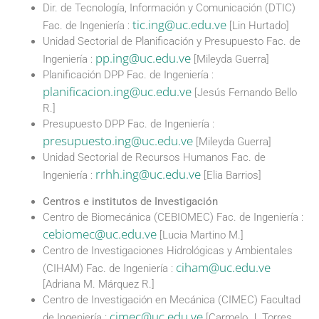
Dir. de Tecnología, Información y Comunicación (DTIC)
tic.ing@uc.edu.ve
Fac. de Ingeniería :
[Lin Hurtado]
Unidad Sectorial de Planificación y Presupuesto Fac. de
pp.ing@uc.edu.ve
Ingeniería :
[Mileyda Guerra]
Planificación DPP Fac. de Ingeniería :
planificacion.ing@uc.edu.ve
[Jesús Fernando Bello
R.]
Presupuesto DPP Fac. de Ingeniería :
presupuesto.ing@uc.edu.ve
[Mileyda Guerra]
Unidad Sectorial de Recursos Humanos Fac. de
rrhh.ing@uc.edu.ve
Ingeniería :
[Elia Barrios]
Centros e institutos de Investigación
Centro de Biomecánica (CEBIOMEC) Fac. de Ingeniería :
cebiomec@uc.edu.ve
[Lucia Martino M.]
Centro de Investigaciones Hidrológicas y Ambientales
ciham@uc.edu.ve
(CIHAM) Fac. de Ingeniería :
[Adriana M. Márquez R.]
Centro de Investigación en Mecánica (CIMEC) Facultad
cimec@uc.edu.ve
de Ingeniería :
[Carmelo J. Torres