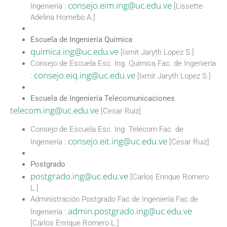
consejo.eim.ing@uc.edu.ve
Ingeniería :
[Lissette
Adelina Hornebo A.]
Escuela de Ingeniería Química
quimica.ing@uc.edu.ve
[Ixmit Jaryth Lopez S.]
Consejo de Escuela Esc. Ing. Química Fac. de Ingeniería
consejo.eiq.ing@uc.edu.ve
:
[Ixmit Jaryth Lopez S.]
Escuela de Ingeniería Telecomunicaciones
telecom.ing@uc.edu.ve
[Cesar Ruiz]
Consejo de Escuela Esc. Ing. Telecom Fac. de
consejo.eit.ing@uc.edu.ve
Ingeniería :
[Cesar Ruiz]
Postgrado
postgrado.ing@uc.edu.ve
[Carlos Enrique Romero
L.]
Administración Postgrado Fac de Ingeniería Fac de
admin.postgrado.ing@uc.edu.ve
Ingeniería :
[Carlos Enrique Romero L.]