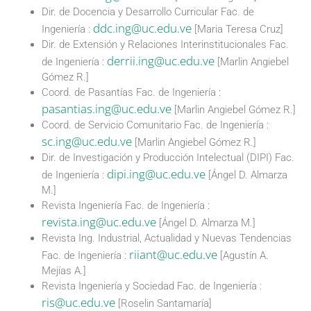
Dir. de Docencia y Desarrollo Curricular Fac. de
ddc.ing@uc.edu.ve
Ingeniería :
[Maria Teresa Cruz]
Dir. de Extensión y Relaciones Interinstitucionales Fac.
derrii.ing@uc.edu.ve
de Ingeniería :
[Marlin Angiebel
Gómez R.]
Coord. de Pasantías Fac. de Ingeniería :
pasantias.ing@uc.edu.ve
[Marlin Angiebel Gómez R.]
Coord. de Servicio Comunitario Fac. de Ingeniería :
sc.ing@uc.edu.ve
[Marlin Angiebel Gómez R.]
Dir. de Investigación y Producción Intelectual (DIPI) Fac.
dipi.ing@uc.edu.ve
de Ingeniería :
[Ángel D. Almarza
M.]
Revista Ingeniería Fac. de Ingeniería :
revista.ing@uc.edu.ve
[Ángel D. Almarza M.]
Revista Ing. Industrial, Actualidad y Nuevas Tendencias
riiant@uc.edu.ve
Fac. de Ingeniería :
[Agustín A.
Mejías A.]
Revista Ingeniería y Sociedad Fac. de Ingeniería :
ris@uc.edu.ve
[Roselin Santamaría]