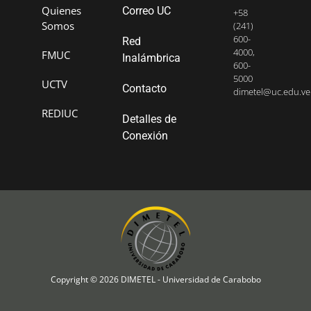
Quienes
Correo UC
+58
Somos
(241)
600-
Red
4000,
FMUC
Inalámbrica
600-
5000
UCTV
Contacto
dimetel@uc.edu.ve
REDIUC
Detalles de
Conexión
Copyright © 2026 DIMETEL - Universidad de Carabobo