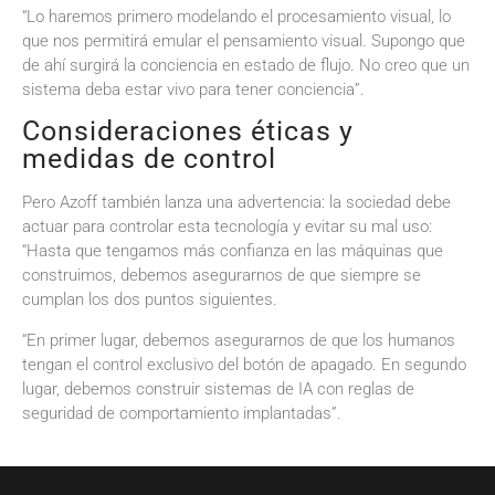
“Lo haremos primero modelando el procesamiento visual, lo
que nos permitirá emular el pensamiento visual. Supongo que
de ahí surgirá la conciencia en estado de flujo. No creo que un
sistema deba estar vivo para tener conciencia”.
Consideraciones éticas y
medidas de control
Pero Azoff también lanza una advertencia: la sociedad debe
actuar para controlar esta tecnología y evitar su mal uso:
“Hasta que tengamos más confianza en las máquinas que
construimos, debemos asegurarnos de que siempre se
cumplan los dos puntos siguientes.
“En primer lugar, debemos asegurarnos de que los humanos
tengan el control exclusivo del botón de apagado. En segundo
lugar, debemos construir sistemas de IA con reglas de
seguridad de comportamiento implantadas”.