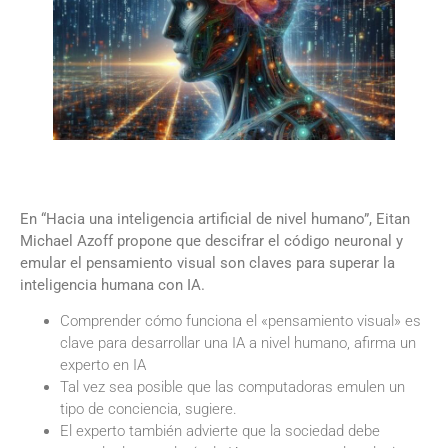
En “Hacia una inteligencia artificial de nivel humano”, Eitan
Michael Azoff propone que descifrar el código neuronal y
emular el pensamiento visual son claves para superar la
inteligencia humana con IA.
Comprender cómo funciona el «pensamiento visual» es
clave para desarrollar una IA a nivel humano, afirma un
experto en IA
Tal vez sea posible que las computadoras emulen un
tipo de conciencia, sugiere.
El experto también advierte que la sociedad debe