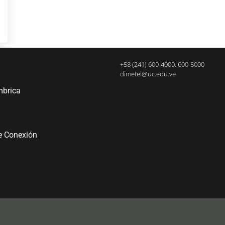
+58 (241) 600-4000, 600-5000
dimetel@uc.edu.ve
mbrica
e Conexión