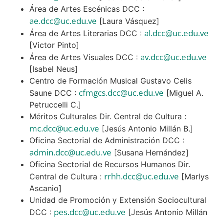
Área de Artes Escénicas DCC :
ae.dcc@uc.edu.ve
[Laura Vásquez]
al.dcc@uc.edu.ve
Área de Artes Literarias DCC :
[Victor Pinto]
av.dcc@uc.edu.ve
Área de Artes Visuales DCC :
[Isabel Neus]
Centro de Formación Musical Gustavo Celis
cfmgcs.dcc@uc.edu.ve
Saune DCC :
[Miguel A.
Petruccelli C.]
Méritos Culturales Dir. Central de Cultura :
mc.dcc@uc.edu.ve
[Jesús Antonio Millán B.]
Oficina Sectorial de Administración DCC :
admin.dcc@uc.edu.ve
[Susana Hernández]
Oficina Sectorial de Recursos Humanos Dir.
rrhh.dcc@uc.edu.ve
Central de Cultura :
[Marlys
Ascanio]
Unidad de Promoción y Extensión Sociocultural
pes.dcc@uc.edu.ve
DCC :
[Jesús Antonio Millán