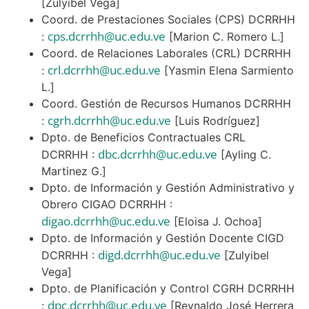
[Zulyibel Vega]
Coord. de Prestaciones Sociales (CPS) DCRRHH
cps.dcrrhh@uc.edu.ve
:
[Marion C. Romero L.]
Coord. de Relaciones Laborales (CRL) DCRRHH
crl.dcrrhh@uc.edu.ve
:
[Yasmin Elena Sarmiento
L.]
Coord. Gestión de Recursos Humanos DCRRHH
cgrh.dcrrhh@uc.edu.ve
:
[Luis Rodríguez]
Dpto. de Beneficios Contractuales CRL
dbc.dcrrhh@uc.edu.ve
DCRRHH :
[Ayling C.
Martinez G.]
Dpto. de Información y Gestión Administrativo y
Obrero CIGAO DCRRHH :
digao.dcrrhh@uc.edu.ve
[Eloisa J. Ochoa]
Dpto. de Información y Gestión Docente CIGD
digd.dcrrhh@uc.edu.ve
DCRRHH :
[Zulyibel
Vega]
Dpto. de Planificación y Control CGRH DCRRHH
dpc.dcrrhh@uc.edu.ve
:
[Reynaldo José Herrera