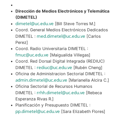
Dirección de Medios Electrónicos y Telemática
(DIMETEL)
dimetel@uc.edu.ve
[Bill Steve Torres M.]
Coord. General Medios Electrónicos Dedicados
med.dimetel@uc.edu.ve
DIMETEL :
[Carlos
Perez]
Coord. Radio Universitaria DIMETEL :
fmuc@uc.edu.ve
[Maigualida Villegas]
Coord. Red Dorsal Digital Integrada (REDIUC)
rediuc@uc.edu.ve
DIMETEL :
[Rubén Cheng]
Oficina de Administracion Sectorial DIMETEL :
admin.dimetel@uc.edu.ve
[Marianella Alcira C.]
Oficina Sectorial de Recursos Humanos
rrhh.dimetel@uc.edu.ve
DIMETEL :
[Rebeca
Esperanza Rivas R.]
Planificación y Presupuesto DIMETEL :
pp.dimetel@uc.edu.ve
[Sara Elizabeth Flores]