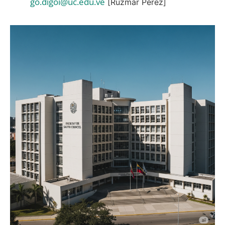
go.digoi@uc.edu.ve
[Ruzmar Pérez]