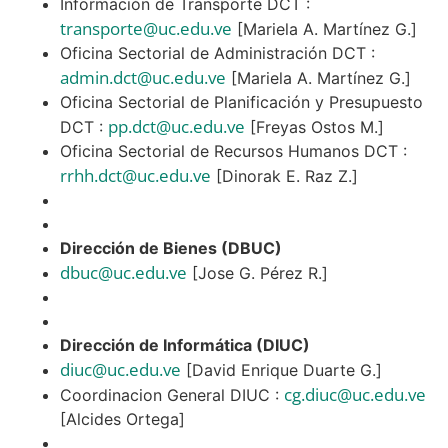
Información de Transporte DCT :
transporte@uc.edu.ve
[Mariela A. Martínez G.]
Oficina Sectorial de Administración DCT :
admin.dct@uc.edu.ve
[Mariela A. Martínez G.]
Oficina Sectorial de Planificación y Presupuesto
pp.dct@uc.edu.ve
DCT :
[Freyas Ostos M.]
Oficina Sectorial de Recursos Humanos DCT :
rrhh.dct@uc.edu.ve
[Dinorak E. Raz Z.]
Dirección de Bienes (DBUC)
dbuc@uc.edu.ve
[Jose G. Pérez R.]
Dirección de Informática (DIUC)
diuc@uc.edu.ve
[David Enrique Duarte G.]
cg.diuc@uc.edu.ve
Coordinacion General DIUC :
[Alcides Ortega]