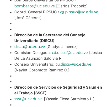
bomberos@uc.edu.ve
[Carlos Troconiz]
cg.pipsuc@uc.edu.ve
Coord. General PIPSUC :
[José Cáceres]
Dirección de la Secretaría del Consejo
Universitario (DISCU)
discu@uc.edu.ve
[Gladys Jimenez]
cd.discu@uc.edu.ve
Comisión Delegada:
[Jesica
De La Asunción Saldivia R.]
cu.discu@uc.edu.ve
Consejo Universitario:
[Naylet Coromoto Ramírez C.]
Dirección de Servicios de Seguridad y Salud en
el Trabajo (SSST)
ssst@uc.edu.ve
[Yasmin Elena Sarmiento L.]