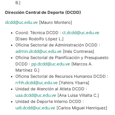
B.]
Dirección Central de Deporte (DCDD)
dcdd@uc.edu.ve
[Mauro Montero]
ct.dcdd@uc.edu.ve
Coord. Técnica DCDD :
[Eiseo Rodolfo López L.]
Oficina Sectorial de Administración DCDD :
admin.dcdd@uc.edu.ve
[Inés Contreras]
Oficina Sectorial de Planificación y Presupuesto
pp.dcdd@uc.edu.ve
DCDD :
[Marcos A.
Martínez G.]
Oficina Sectorial de Recursos Humanos DCDD :
rrhh.dcdd@uc.edu.ve
[Yahiris Ybarra]
Unidad de Atención al Atleta DCDD :
uaa.dcdd@uc.edu.ve
[Ana Luisa Villalta C.]
Unidad de Deporte Interno DCDD :
udi.dcdd@uc.edu.ve
[Carlos Miguel Henriquez]