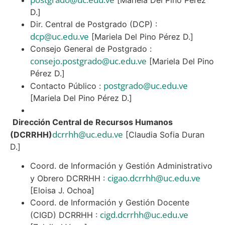
D.]
Dir. Central de Postgrado (DCP) :
dcp@uc.edu.ve
[Mariela Del Pino Pérez D.]
Consejo General de Postgrado :
consejo.postgrado@uc.edu.ve
[Mariela Del Pino
Pérez D.]
postgrado@uc.edu.ve
Contacto Público :
[Mariela Del Pino Pérez D.]
Dirección Central de Recursos Humanos
dcrrhh@uc.edu.ve
(DCRRHH)
[Claudia Sofia Duran
D.]
Coord. de Información y Gestión Administrativo
cigao.dcrrhh@uc.edu.ve
y Obrero DCRRHH :
[Eloisa J. Ochoa]
Coord. de Información y Gestión Docente
cigd.dcrrhh@uc.edu.ve
(CIGD) DCRRHH :