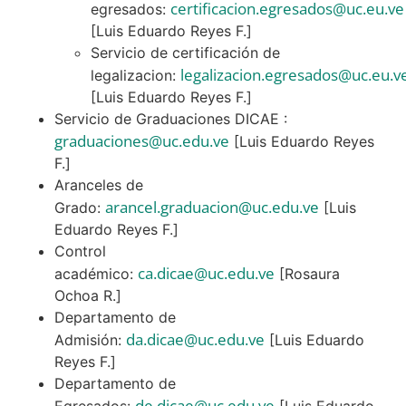
certificacion.egresados@uc.eu.ve
egresados:
[Luis Eduardo Reyes F.]
Servicio de certificación de
legalizacion.egresados@uc.eu.v
legalizacion:
[Luis Eduardo Reyes F.]
Servicio de Graduaciones DICAE :
graduaciones@uc.edu.ve
[Luis Eduardo Reyes
F.]
Aranceles de
arancel.graduacion@uc.edu.ve
Grado:
[Luis
Eduardo Reyes F.]
Control
ca.dicae@uc.edu.ve
académico:
[Rosaura
Ochoa R.]
Departamento de
da.dicae@uc.edu.ve
Admisión:
[Luis Eduardo
Reyes F.]
Departamento de
de.dicae@uc.edu.ve