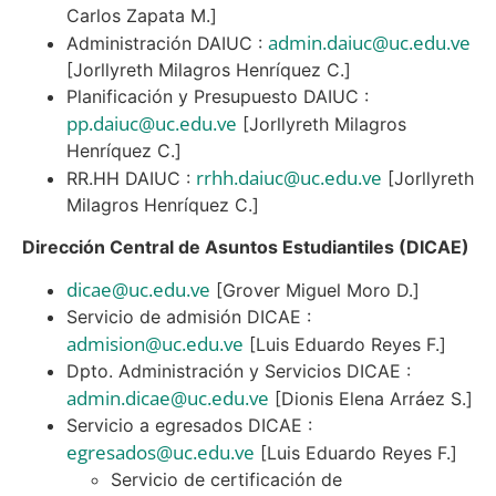
Carlos Zapata M.]
admin.daiuc@uc.edu.ve
Administración DAIUC :
[Jorllyreth Milagros Henríquez C.]
Planificación y Presupuesto DAIUC :
pp.daiuc@uc.edu.ve
[Jorllyreth Milagros
Henríquez C.]
rrhh.daiuc@uc.edu.ve
RR.HH DAIUC :
[Jorllyreth
Milagros Henríquez C.]
Dirección Central de Asuntos Estudiantiles (DICAE)
dicae@uc.edu.ve
[Grover Miguel Moro D.]
Servicio de admisión DICAE :
admision@uc.edu.ve
[Luis Eduardo Reyes F.]
Dpto. Administración y Servicios DICAE :
admin.dicae@uc.edu.ve
[Dionis Elena Arráez S.]
Servicio a egresados DICAE :
egresados@uc.edu.ve
[Luis Eduardo Reyes F.]
Servicio de certificación de