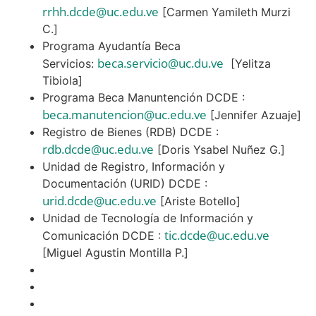
rrhh.dcde@uc.edu.ve
[Carmen Yamileth Murzi
C.]
Programa Ayudantía Beca
beca.servicio@uc.du.ve
Servicios:
[Yelitza
Tibiola]
Programa Beca Manuntención DCDE :
beca.manutencion@uc.edu.ve
[Jennifer Azuaje]
Registro de Bienes (RDB) DCDE :
rdb.dcde@uc.edu.ve
[Doris Ysabel Nuñez G.]
Unidad de Registro, Información y
Documentación (URID) DCDE :
urid.dcde@uc.edu.ve
[Ariste Botello]
Unidad de Tecnología de Información y
tic.dcde@uc.edu.ve
Comunicación DCDE :
[Miguel Agustin Montilla P.]