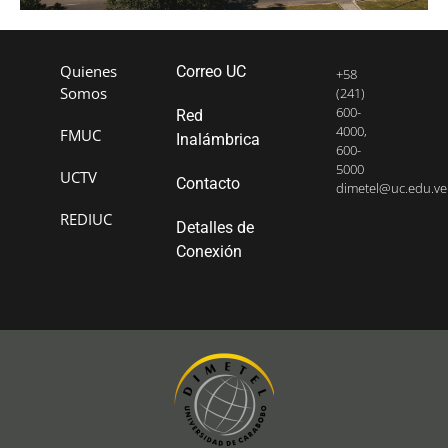
Quienes
Correo UC
+58
Somos
(241)
600-
Red
4000,
FMUC
Inalámbrica
600-
5000
UCTV
Contacto
dimetel@uc.edu.ve
REDIUC
Detalles de
Conexión