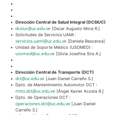
Dirección Central de Salud Integral (DCSIUC)
dcsiuc@uc.edu.ve
[Oscar Augusto Mora R.]
Solicitudes de Servicios UAMI :
servicios.uami@uc.edu.ve
[Daniela Bescanza]
Unidad de Soporte Médico (USOMED) :
usomed@uc.edu.ve
[Silvia Josefina Sira A.]
Dirección Central de Transporte (DCT)
dct@uc.edu.ve
[Juan Daniel Carreño S.]
Dpto. de Mantenimiento Automotor DCT :
mtto.dct@uc.edu.ve
[Ángel Xavier Acosta R.]
Dpto. de Operaciones DCT :
operaciones.dct@uc.edu.ve
[Juan Daniel
Carreño S.]