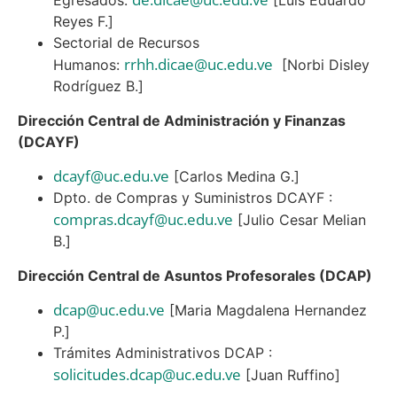
Egresados:
[Luis Eduardo
Reyes F.]
Sectorial de Recursos
rrhh.dicae@uc.edu.ve
Humanos:
[Norbi Disley
Rodríguez B.]
Dirección Central de Administración y Finanzas
(DCAYF)
dcayf@uc.edu.ve
[Carlos Medina G.]
Dpto. de Compras y Suministros DCAYF :
compras.dcayf@uc.edu.ve
[Julio Cesar Melian
B.]
Dirección Central de Asuntos Profesorales (DCAP)
dcap@uc.edu.ve
[Maria Magdalena Hernandez
P.]
Trámites Administrativos DCAP :
solicitudes.dcap@uc.edu.ve
[Juan Ruffino]