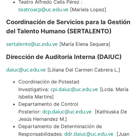
Teatro Alfredo Celis Pérez :
teatroacp@uc.edu.ve
[Mariela Lopez]
Coordinación de Servicios para la Gestión
del Talento Humano (SERTALENTO)
sertalento@uc.edu.ve
[María Elena Sequera]
Dirección de Auditoría Interna (DAIUC)
daiuc@uc.edu.ve
[Liliana Del Carmen Cabrera L.]
Coordinación de Potestad
cpi.daiuc@uc.edu.ve
Investigativa:
[Lcda. María
Isbelia Martins]
Departamento de Control
dcp.daiuc@uc.edu.ve
Posterior:
[Kathiuska De
Jesús Hernandez M.]
Departamento de Determinación de
ddr.daiuc@uc.edu.ve
Responsabilidades:
[Juan