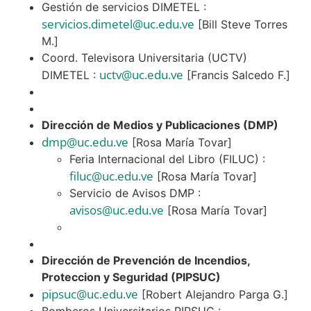
Gestión de servicios DIMETEL :
servicios.dimetel@uc.edu.ve
[Bill Steve Torres
M.]
Coord. Televisora Universitaria (UCTV)
uctv@uc.edu.ve
DIMETEL :
[Francis Salcedo F.]
Dirección de Medios y Publicaciones (DMP)
dmp@uc.edu.ve
[Rosa María Tovar]
Feria Internacional del Libro (FILUC) :
filuc@uc.edu.ve
[Rosa María Tovar]
Servicio de Avisos DMP :
avisos@uc.edu.ve
[Rosa María Tovar]
Dirección de Prevención de Incendios,
Proteccion y Seguridad (PIPSUC)
pipsuc@uc.edu.ve
[Robert Alejandro Parga G.]
Bomberos Universitarios PIPSUC :