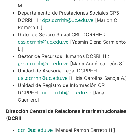
M.]
Departamento de Prestaciones Sociales CPS
dps.dcrrhh@uc.edu.ve
DCRRHH :
[Marion C.
Romero L.]
Dpto. de Seguro Social CRL DCRRHH :
dss.dcrrhh@uc.edu.ve
[Yasmin Elena Sarmiento
L.]
Gestor de Recursos Humanos DCRRHH :
grh.dcrrhh@uc.edu.ve
[Maria Angélica León S.]
Unidad de Asesoría Legal DCRRHH :
ual.dcrrhh@uc.edu.ve
[Hilda Carolina Sanoja A.]
Unidad de Registro de Información CRI
uri.dcrrhh@uc.edu.ve
DCRRHH :
[Rina
Guerrero]
Dirección Central de Relaciones Interinstitucionales
(DCRI)
dcri@uc.edu.ve
[Manuel Ramon Barreto H.]