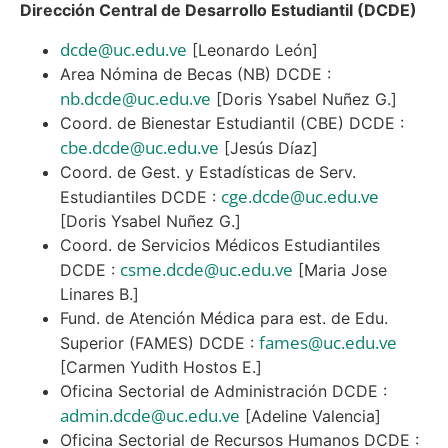
Dirección Central de Desarrollo Estudiantil (DCDE)
dcde@uc.edu.ve
[Leonardo León]
Area Nómina de Becas (NB) DCDE :
nb.dcde@uc.edu.ve
[Doris Ysabel Nuñez G.]
Coord. de Bienestar Estudiantil (CBE) DCDE :
cbe.dcde@uc.edu.ve
[Jesús Díaz]
Coord. de Gest. y Estadísticas de Serv.
cge.dcde@uc.edu.ve
Estudiantiles DCDE :
[Doris Ysabel Nuñez G.]
Coord. de Servicios Médicos Estudiantiles
csme.dcde@uc.edu.ve
DCDE :
[Maria Jose
Linares B.]
Fund. de Atención Médica para est. de Edu.
fames@uc.edu.ve
Superior (FAMES) DCDE :
[Carmen Yudith Hostos E.]
Oficina Sectorial de Administración DCDE :
admin.dcde@uc.edu.ve
[Adeline Valencia]
Oficina Sectorial de Recursos Humanos DCDE :