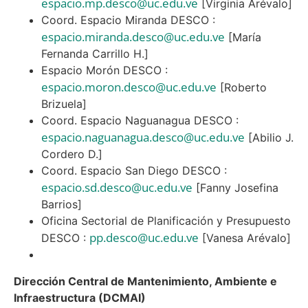
espacio.mp.desco@uc.edu.ve
[Virginia Arévalo]
Coord. Espacio Miranda DESCO :
espacio.miranda.desco@uc.edu.ve
[María
Fernanda Carrillo H.]
Espacio Morón DESCO :
espacio.moron.desco@uc.edu.ve
[Roberto
Brizuela]
Coord. Espacio Naguanagua DESCO :
espacio.naguanagua.desco@uc.edu.ve
[Abilio J.
Cordero D.]
Coord. Espacio San Diego DESCO :
espacio.sd.desco@uc.edu.ve
[Fanny Josefina
Barrios]
Oficina Sectorial de Planificación y Presupuesto
pp.desco@uc.edu.ve
DESCO :
[Vanesa Arévalo]
Dirección Central de Mantenimiento, Ambiente e
Infraestructura (DCMAI)