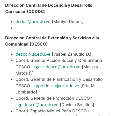
Dirección Central de Docencia y Desarrollo
Curricular (DCDDC)
dcddc@uc.edu.ve
[Marilyn Durant]
Dirección Central de Extensión y Servicios a la
Comunidad (DESCO)
desco@uc.edu.ve
[Ysabel Zamudio D.]
Coord. General Acción Social y Comunitaria
cgasc.desco@uc.edu.ve
DESCO :
[Melissa
Matos F.]
Coord. General de Planificacion y Desarrollo
cgpd.desco@uc.edu.ve
DESCO :
[Rita M.
Lombardo]
Coord. General de Promoción DESCO :
cgp.desco@uc.edu.ve
[Daniela Bolaños]
Coord. Espacio Miguel Peña DESCO :