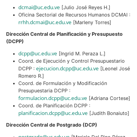
dcmai@uc.edu.ve
[Julio José Reyes H.]
Oficina Sectorial de Recursos Humanos DCMAI :
rrhh.dcmai@uc.edu.ve
[Marleny Torres]
Dirección Central de Planificación y Presupuesto
(DCPP)
dcpp@uc.edu.ve
[Ingrid M. Peraza L.]
Coord. de Ejecución y Control Presupuestario
ejecucion.dcpp@uc.edu.ve
DCPP :
[Leonel José
Romero R.]
Coord. de Formulación y Modificación
Presupuestaria DCPP :
formulacion.dcpp@uc.edu.ve
[Adriana Cortese]
Coord. de Planificación DCPP :
planificacion.dcpp@uc.edu.ve
[Judith Bonaiuto]
Dirección Central de Postgrado (DCP)
postgrado@uc.edu.ve
[Mariela Del Pino Pérez