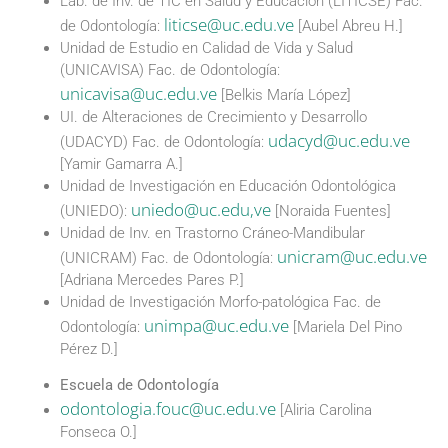
Lab. de Inv. de TIC en Salud y Educación (LITICSE) Fac.
liticse@uc.edu.ve
de Odontología:
[Aubel Abreu H.]
Unidad de Estudio en Calidad de Vida y Salud
(UNICAVISA) Fac. de Odontología:
unicavisa@uc.edu.ve
[Belkis María López]
UI. de Alteraciones de Crecimiento y Desarrollo
udacyd@uc.edu.ve
(UDACYD) Fac. de Odontología:
[Yamir Gamarra A.]
Unidad de Investigación en Educación Odontológica
uniedo@uc.edu,ve
(UNIEDO):
[Noraida Fuentes]
Unidad de Inv. en Trastorno Cráneo-Mandibular
unicram@uc.edu.ve
(UNICRAM) Fac. de Odontología:
[Adriana Mercedes Pares P.]
Unidad de Investigación Morfo-patológica Fac. de
unimpa@uc.edu.ve
Odontología:
[Mariela Del Pino
Pérez D.]
Escuela de Odontología
odontologia.fouc@uc.edu.ve
[Aliria Carolina
Fonseca O.]