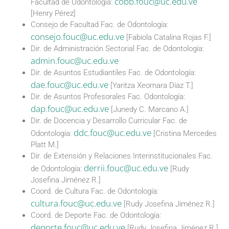
cobb.fouc@uc.edu.ve
Facultad de Odontología:
[Henry Pérez]
Consejo de Facultad Fac. de Odontología:
consejo.fouc@uc.edu.ve
[Fabiola Catalina Rojas F.]
Dir. de Administración Sectorial Fac. de Odontología:
admin.fouc@uc.edu.ve
Dir. de Asuntos Estudiantiles Fac. de Odontología:
dae.fouc@uc.edu.ve
[Yaritza Xeomara Díaz T.]
Dir. de Asuntos Profesorales Fac. Odontología:
dap.fouc@uc.edu.ve
[Junedy C. Marcano A.]
Dir. de Docencia y Desarrollo Curricular Fac. de
ddc.fouc@uc.edu.ve
Odontología:
[Cristina Mercedes
Platt M.]
Dir. de Extensión y Relaciones Interinstitucionales Fac.
derrii.fouc@uc.edu.ve
de Odontología:
[Rudy
Josefina Jiménez R.]
Coord. de Cultura Fac. de Odontología:
cultura.fouc@uc.edu.ve
[Rudy Josefina Jiménez R.]
Coord. de Deporte Fac. de Odontología:
deporte.fouc@uc.edu.ve
[Rudy Josefina Jiménez R.]