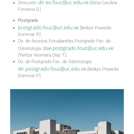
dir.eo.fouc@uc.edu.ve
Dirección:
[Aliria Carolina
Fonseca O.]
Postgrado
postgrado.fouc@uc.edu.ve
[Belkys Praxedis
Dommar P.]
Dir. de Asuntos Estudiantiles Postgrado Fac. de
dae.postgrado.fouc@uc.edu.ve
Odontología:
[Yaritza Xeomara Díaz T.]
Dir. de Postgrado Fac. de Odontología:
dir.postgrado.fouc@uc.edu.ve
[Belkys Praxedis
Dommar P.]