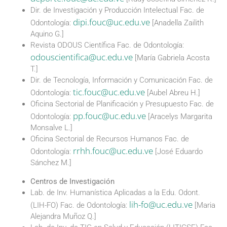
Dir. de Investigación y Producción Intelectual Fac. de
dipi.fouc@uc.edu.ve
Odontología:
[Anadella Zailith
Aquino G.]
Revista ODOUS Científica Fac. de Odontología:
odouscientifica@uc.edu.ve
[María Gabriela Acosta
T.]
Dir. de Tecnología, Información y Comunicación Fac. de
tic.fouc@uc.edu.ve
Odontología:
[Aubel Abreu H.]
Oficina Sectorial de Planificación y Presupuesto Fac. de
pp.fouc@uc.edu.ve
Odontología:
[Aracelys Margarita
Monsalve L.]
Oficina Sectorial de Recursos Humanos Fac. de
rrhh.fouc@uc.edu.ve
Odontología:
[José Eduardo
Sánchez M.]
Centros de Investigación
Lab. de Inv. Humanística Aplicadas a la Edu. Odont.
lih-fo@uc.edu.ve
(LIH-FO) Fac. de Odontología:
[Maria
Alejandra Muñoz Q.]