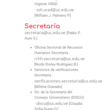
Higiene VRAD
ssh.vrad@uc.edu.ve
:
[William J. Palmero P.]
Secretaría
secretaria@uc.edu.ve
[Pablo P.
Aure S.]
Oficina Sectorial de Recursos
Humanos Secretaría :
rrhh.secretaria@uc.edu.ve
[Norbi Disley Rodríguez B.]
Servicios de verificaciones
Secretaría :
verificaciones.secretaria@uc.edu.ve
[Milena Granado]
Dir. de la Secretaría del
Consejo Universitario (DISCU)
discu@uc.edu.ve
:
[Claudia
Sofia Duran D.]