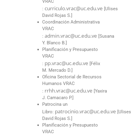
VRAC
curriculo.vrac@uc.edu.ve
:
[Ulises
David Rojas S.]
Coordinación Administrativa
VRAC
admin.vrac@uc.edu.ve
:
[Susana
Y. Blanco B.]
Planificación y Presupuesto
VRAC
pp.vrac@uc.edu.ve
:
[Félix
M. Mercado D.]
Oficina Sectorial de Recursos
Humanos VRAC
rrhh.vrac@uc.edu.ve
:
[Yaxira
J. Camacaro P.]
Patrocina un
patrocinio.vrac@uc.edu.ve
Libro:
[Ulises
David Rojas S.]
Planificación y Presupuesto
VRAC