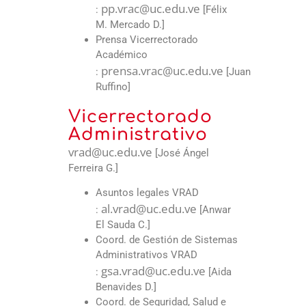
pp.vrac@uc.edu.ve
:
[Félix
M. Mercado D.]
Prensa Vicerrectorado
Académico
prensa.vrac@uc.edu.ve
:
[Juan
Ruffino]
Vicerrectorado
Administrativo
vrad@uc.edu.ve
[José Ángel
Ferreira G.]
Asuntos legales VRAD
al.vrad@uc.edu.ve
:
[Anwar
El Sauda C.]
Coord. de Gestión de Sistemas
Administrativos VRAD
gsa.vrad@uc.edu.ve
:
[Aida
Benavides D.]
Coord. de Seguridad, Salud e