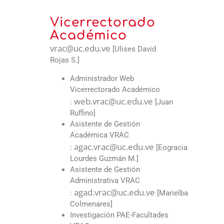
Vicerrectorado
Académico
vrac@uc.edu.ve
[Ulises David
Rojas S.]
Administrador Web
Vicerrectorado Académico
web.vrac@uc.edu.ve
:
[Juan
Ruffino]
Asistente de Gestión
Académica VRAC
agac.vrac@uc.edu.ve
:
[Eogracia
Lourdes Guzmán M.]
Asistente de Gestión
Administrativa VRAC
agad.vrac@uc.edu.ve
:
[Marielba
Colmenares]
Investigación PAE-Facultades