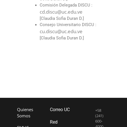
Comisión Delegada DISCU :
cd.discu@uc.edu.ve
[Claudia Sofia Duran D.]
Consejo Universitario DISCU :
cu.discu@uc.edu.ve
[Claudia Sofia Duran D.]
Quienes
Correo UC
+58
Somos
(241)
600-
Red
4000,