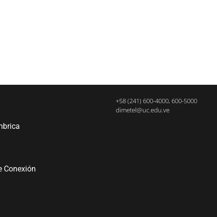
+58 (241) 600-4000, 600-5000
dimetel@uc.edu.ve
mbrica
e Conexión