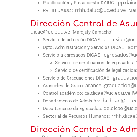
pp.daiu
Planificación y Presupuesto DAIUC :
rrhh.daiuc@uc.edu.ve
RR.HH DAIUC :
[Mari
Dirección Central de Asu
dicae@uc.edu.ve
[Marqjuly Camacho]
admision@uc.
Servicio de admisión DICAE :
adm
Dpto. Administración y Servicios DICAE :
egresados@uc
Servicio a egresados DICAE :
Servicio de certificación de egresados:
Servicio de certificación de legalizacion
graduacio
Servicio de Graduaciones DICAE :
arancel.graduacion@u
Aranceles de Grado:
ca.dicae@uc.edu.ve
Control académico:
[W
da.dicae@uc.e
Departamento de Admisión:
de.dicae@uc.
Departamento de Egresados:
rrhh.dicae
Sectorial de Recursos Humanos:
Dirección Central de Adm