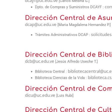
dcayf@uc.edu.ve
[Carlos Medina G.]
com
Dpto. de Compras y Suministros DCAYF :
Dirección Central de Asu
dcap@uc.edu.ve
[Maria Magdalena Hernandez P.]
solicitude
Trámites Administrativos DCAP :
Dirección Central de Bibl
dcb@uc.edu.ve
[Jesús Alfredo Useche T.]
bibliotecacentral@uc.
Biblioteca Central :
biblioteca.c
Biblioteca Ciencias de la Vida :
Dirección Central de Com
dicu@uc.edu.ve
[Luis Rubí]
Dirección Central de Cul