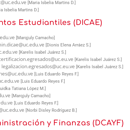
c@uc.edu.ve
[Maria Isbelia Martins D.]
a Isbelia Martins D.]
ntos Estudiantiles (DICAE)
edu.ve
[Marqjuly Camacho]
in.dicae@uc.edu.ve
[Dionis Elena Arráez S.]
.edu.ve
[Karelis Isabel Juárez S.]
certificacion.egresados@uc.eu.ve
[Karelis Isabel Juárez S.]
legalizacion.egresados@uc.eu.ve
:
[Karelis Isabel Juárez S.]
nes@uc.edu.ve
[Luis Eduardo Reyes F.]
c.edu.ve
[Luis Eduardo Reyes F.]
uidka Tatiana López M.]
du.ve
[Marqjuly Camacho]
edu.ve
[Luis Eduardo Reyes F.]
@uc.edu.ve
[Norbi Disley Rodríguez B.]
inistración y Finanzas (DCAYF)