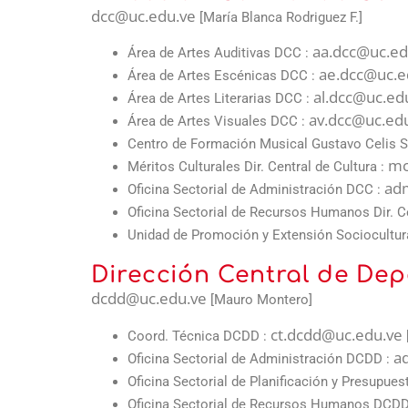
dcc@uc.edu.ve
[María Blanca Rodriguez F.]
aa.dcc@uc.ed
Área de Artes Auditivas DCC :
ae.dcc@uc.e
Área de Artes Escénicas DCC :
al.dcc@uc.ed
Área de Artes Literarias DCC :
av.dcc@uc.ed
Área de Artes Visuales DCC :
Centro de Formación Musical Gustavo Celis 
mc
Méritos Culturales Dir. Central de Cultura :
ad
Oficina Sectorial de Administración DCC :
Oficina Sectorial de Recursos Humanos Dir. Ce
Unidad de Promoción y Extensión Sociocultur
Dirección Central de Dep
dcdd@uc.edu.ve
[Mauro Montero]
ct.dcdd@uc.edu.ve
Coord. Técnica DCDD :
a
Oficina Sectorial de Administración DCDD :
Oficina Sectorial de Planificación y Presupue
Oficina Sectorial de Recursos Humanos DCDD