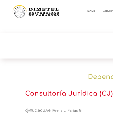
HOME
WIFI-UC
Depend
Consultoría Jurídica (CJ)
cj@uc.edu.ve
[Arelis L. Farias G.]