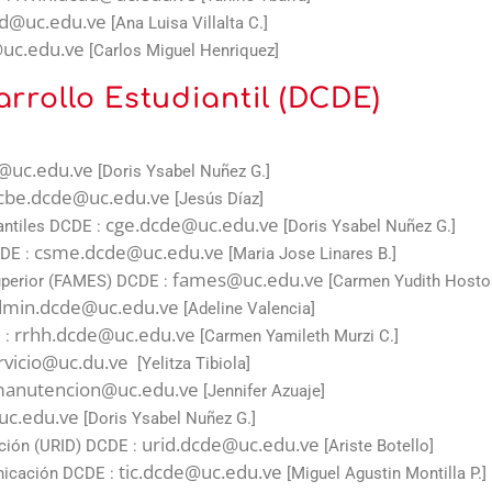
d@uc.edu.ve
[Ana Luisa Villalta C.]
uc.edu.ve
[Carlos Miguel Henriquez]
rrollo Estudiantil (DCDE)
@uc.edu.ve
[Doris Ysabel Nuñez G.]
cbe.dcde@uc.edu.ve
[Jesús Díaz]
cge.dcde@uc.edu.ve
iantiles DCDE :
[Doris Ysabel Nuñez G.]
csme.dcde@uc.edu.ve
CDE :
[Maria Jose Linares B.]
fames@uc.edu.ve
Superior (FAMES) DCDE :
[Carmen Yudith Hostos
dmin.dcde@uc.edu.ve
[Adeline Valencia]
rrhh.dcde@uc.edu.ve
 :
[Carmen Yamileth Murzi C.]
rvicio@uc.du.ve
[Yelitza Tibiola]
manutencion@uc.edu.ve
[Jennifer Azuaje]
uc.edu.ve
[Doris Ysabel Nuñez G.]
urid.dcde@uc.edu.ve
ación (URID) DCDE :
[Ariste Botello]
tic.dcde@uc.edu.ve
nicación DCDE :
[Miguel Agustin Montilla P.]