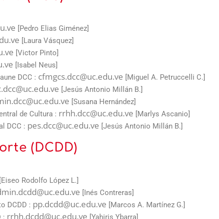
u.ve
[Pedro Elias Giménez]
du.ve
[Laura Vásquez]
u.ve
[Victor Pinto]
u.ve
[Isabel Neus]
cfmgcs.dcc@uc.edu.ve
Saune DCC :
[Miguel A. Petruccelli C.]
.dcc@uc.edu.ve
[Jesús Antonio Millán B.]
min.dcc@uc.edu.ve
[Susana Hernández]
rrhh.dcc@uc.edu.ve
ntral de Cultura :
[Marlys Ascanio]
pes.dcc@uc.edu.ve
al DCC :
[Jesús Antonio Millán B.]
orte (DCDD)
[Eiseo Rodolfo López L.]
dmin.dcdd@uc.edu.ve
[Inés Contreras]
pp.dcdd@uc.edu.ve
sto DCDD :
[Marcos A. Martínez G.]
rrhh.dcdd@uc.edu.ve
 :
[Yahiris Ybarra]