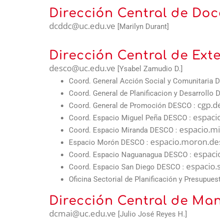
Dirección Central de Doc
dcddc@uc.edu.ve
[Marilyn Durant]
Dirección Central de Ext
desco@uc.edu.ve
[Ysabel Zamudio D.]
Coord. General Acción Social y Comunitaria 
Coord. General de Planificacion y Desarrollo
cgp.d
Coord. General de Promoción DESCO :
espaci
Coord. Espacio Miguel Peña DESCO :
espacio.m
Coord. Espacio Miranda DESCO :
espacio.moron.de
Espacio Morón DESCO :
espaci
Coord. Espacio Naguanagua DESCO :
espacio.
Coord. Espacio San Diego DESCO :
Oficina Sectorial de Planificación y Presupue
Dirección Central de Man
dcmai@uc.edu.ve
[Julio José Reyes H.]