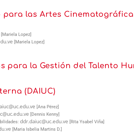
 para las Artes Cinematográfica
[Mariela Lopez]
du.ve
[Mariela Lopez]
os para la Gestión del Talento
nterna (DAIUC)
daiuc@uc.edu.ve
[Ana Pérez]
uc@uc.edu.ve
[Dennis Kenny]
ddr.daiuc@uc.edu.ve
bilidades:
[Rita Ysabel Viña]
du.ve
[Maria Isbelia Martins D.]