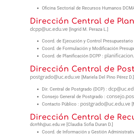
Oficina Sectorial de Recursos Humanos DCMA
Dirección Central de Pla
dcpp@uc.edu.ve
[Ingrid M. Peraza L.]
Coord. de Ejecución y Control Presupuestari
Coord. de Formulación y Modificación Presup
planificacio
Coord. de Planificación DCPP :
Dirección Central de Pos
postgrado@uc.edu.ve
[Mariela Del Pino Pérez D.]
dcp@uc.ed
Dir. Central de Postgrado (DCP) :
consejo.po
Consejo General de Postgrado :
postgrado@uc.edu.ve
Contacto Público :
[
Dirección Central de R
dcrrhh@uc.edu.ve
[Claudia Sofia Duran D.]
Coord. de Información y Gestión Administrat