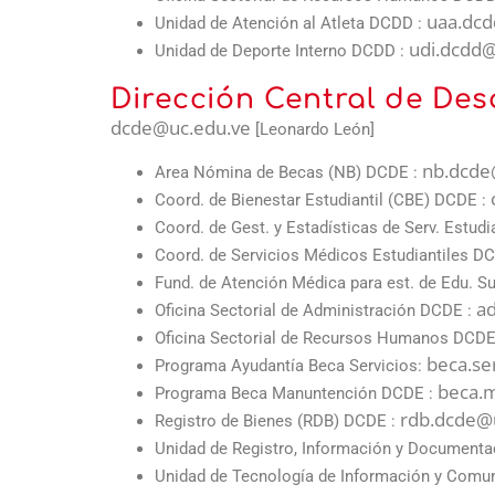
uaa.dcd
Unidad de Atención al Atleta DCDD :
udi.dcdd@
Unidad de Deporte Interno DCDD :
Dirección Central de Desa
dcde@uc.edu.ve
[Leonardo León]
nb.dcde
Area Nómina de Becas (NB) DCDE :
Coord. de Bienestar Estudiantil (CBE) DCDE :
Coord. de Gest. y Estadísticas de Serv. Estud
Coord. de Servicios Médicos Estudiantiles D
Fund. de Atención Médica para est. de Edu. 
a
Oficina Sectorial de Administración DCDE :
Oficina Sectorial de Recursos Humanos DCDE
beca.se
Programa Ayudantía Beca Servicios:
beca.
Programa Beca Manuntención DCDE :
rdb.dcde@
Registro de Bienes (RDB) DCDE :
Unidad de Registro, Información y Document
Unidad de Tecnología de Información y Comu