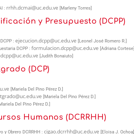
rrhh.dcmai@uc.edu.ve
I :
[Marleny Torres]
nificación y Presupuesto (DCPP)
ejecucion.dcpp@uc.edu.ve
o DCPP :
[Leonel José Romero R.]
formulacion.dcpp@uc.edu.ve
uestaria DCPP :
[Adriana Cortese
n.dcpp@uc.edu.ve
[Judith Bonaiuto]
tgrado (DCP)
u.ve
[Mariela Del Pino Pérez D.]
stgrado@uc.edu.ve
[Mariela Del Pino Pérez D.]
Mariela Del Pino Pérez D.]
ecursos Humanos (DCRRHH)
cigao.dcrrhh@uc.edu.ve
ivo y Obrero DCRRHH :
[Eloisa J. Ochoa