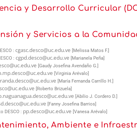
encia y Desarrollo Curricular (
ensión y Servicios a la Comunid
cgasc.desco@uc.edu.ve
DESCO :
[Melissa Matos F.]
cgpd.desco@uc.edu.ve
 DESCO :
[Marianela Peña]
esco@uc.edu.ve
[Gaudy Josefina Avendaño G.]
o.mp.desco@uc.edu.ve
[Virginia Arévalo]
iranda.desco@uc.edu.ve
[María Fernanda Carrillo H.]
sco@uc.edu.ve
[Roberto Brizuela]
o.naguanagua.desco@uc.edu.ve
[Abilio J. Cordero D.]
sd.desco@uc.edu.ve
[Fanny Josefina Barrios]
pp.desco@uc.edu.ve
sto DESCO :
[Vanesa Arévalo]
tenimiento, Ambiente e Infraest