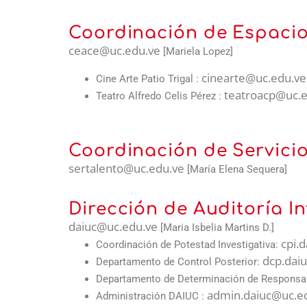
Coordinación de Espacio
ceace@uc.edu.ve
[Mariela Lopez]
cinearte@uc.edu.ve
Cine Arte Patio Trigal :
teatroacp@uc.e
Teatro Alfredo Celis Pérez :
Coordinación de Servici
sertalento@uc.edu.ve
[María Elena Sequera]
Dirección de Auditoría I
daiuc@uc.edu.ve
[Maria Isbelia Martins D.]
cpi.
Coordinación de Potestad Investigativa:
dcp.dai
Departamento de Control Posterior:
Departamento de Determinación de Responsa
admin.daiuc@uc.e
Administración DAIUC :