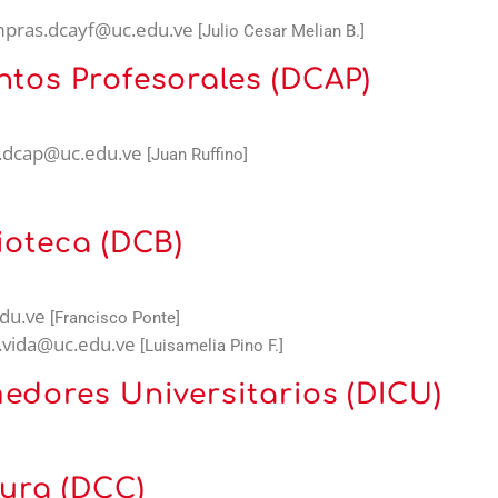
pras.dcayf@uc.edu.ve
[Julio Cesar Melian B.]
ntos Profesorales (DCAP)
s.dcap@uc.edu.ve
[Juan Ruffino]
ioteca (DCB)
edu.ve
[Francisco Ponte]
s.vida@uc.edu.ve
[Luisamelia Pino F.]
edores Universitarios (DICU)
tura (DCC)