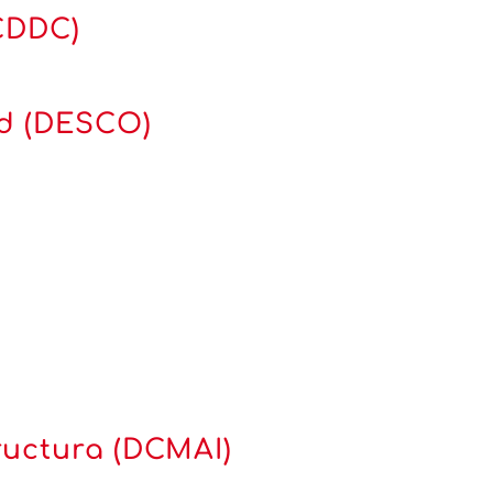
DCDDC)
ad (DESCO)
ructura (DCMAI)