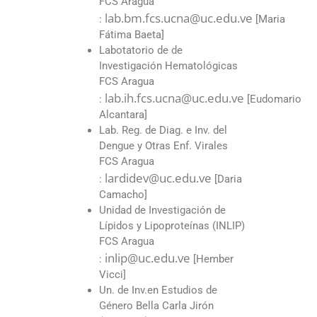
FCS Aragua
lab.bm.fcs.ucna@uc.edu.ve
:
[Maria
Fátima Baeta]
Labotatorio de de
Investigación Hematológicas
FCS Aragua
lab.ih.fcs.ucna@uc.edu.ve
:
[Eudomario
Alcantara]
Lab. Reg. de Diag. e Inv. del
Dengue y Otras Enf. Virales
FCS Aragua
lardidev@uc.edu.ve
:
[Daria
Camacho]
Unidad de Investigación de
Lípidos y Lipoproteínas (INLIP)
FCS Aragua
inlip@uc.edu.ve
:
[Hember
Vicci]
Un. de Inv.en Estudios de
Género Bella Carla Jirón