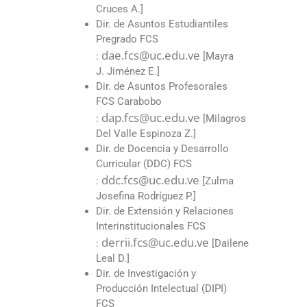
Cruces A.]
Dir. de Asuntos Estudiantiles
Pregrado FCS
dae.fcs@uc.edu.ve
:
[Mayra
J. Jiménez E.]
Dir. de Asuntos Profesorales
FCS Carabobo
dap.fcs@uc.edu.ve
:
[Milagros
Del Valle Espinoza Z.]
Dir. de Docencia y Desarrollo
Curricular (DDC) FCS
ddc.fcs@uc.edu.ve
:
[Zulma
Josefina Rodríguez P.]
Dir. de Extensión y Relaciones
Interinstitucionales FCS
derrii.fcs@uc.edu.ve
:
[Dailene
Leal D.]
Dir. de Investigación y
Producción Intelectual (DIPI)
FCS