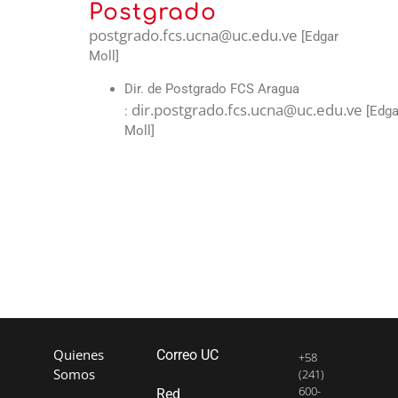
Postgrado
postgrado.fcs.ucna@uc.edu.ve
[Edgar
Moll]
Dir. de Postgrado FCS Aragua
dir.postgrado.fcs.ucna@uc.edu.ve
:
[Edga
Moll]
Quienes
Correo UC
+58
Somos
(241)
600-
Red