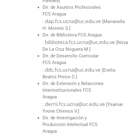
Paredes]
Dir. de Asuntos Profesorales
FCS Aragua
dap.fcs.ucna@uc.edu.ve
:
[Marianella
H. Moreno S.]
Dir. de Biblioteca FCS Aragua
biblioteca.fcs.ucna@uc.edu.ve
:
[Nirza
De La Cruz Noguera M.]
Dir. de Desarrollo Curricular
FCS Aragua
ddc.fcs.ucna@uc.edu.ve
:
[Evelia
Beatriz Prince C.]
Dir. de Extensión y Relaciones
Interinstitucionales FCS
Aragua
derrii.fcs.ucna@uc.edu.ve
:
[Ysamar
Yvone Chirinos V.]
Dir. de Investigación y
Producción Intelectual FCS
Aragua