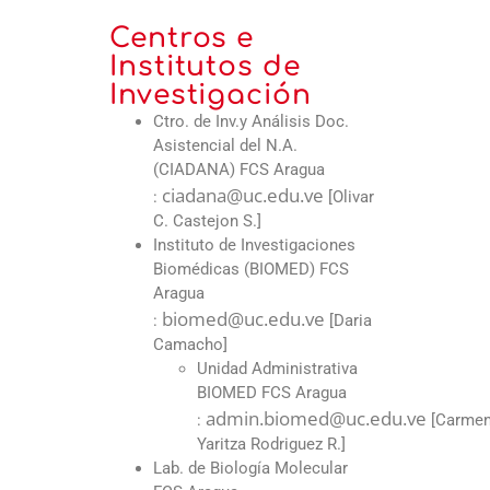
Centros e
Institutos de
Investigación
Ctro. de Inv.y Análisis Doc.
Asistencial del N.A.
(CIADANA) FCS Aragua
ciadana@uc.edu.ve
:
[Olivar
C. Castejon S.]
Instituto de Investigaciones
Biomédicas (BIOMED) FCS
Aragua
biomed@uc.edu.ve
:
[Daria
Camacho]
Unidad Administrativa
BIOMED FCS Aragua
admin.biomed@uc.edu.ve
:
[Carme
Yaritza Rodriguez R.]
Lab. de Biología Molecular