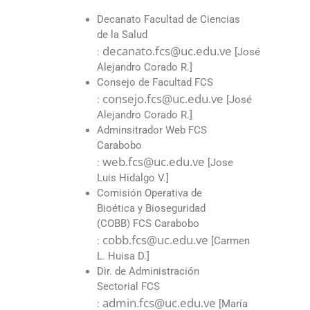
Decanato Facultad de Ciencias
de la Salud
decanato.fcs@uc.edu.ve
:
[José
Alejandro Corado R.]
Consejo de Facultad FCS
consejo.fcs@uc.edu.ve
:
[José
Alejandro Corado R.]
Adminsitrador Web FCS
Carabobo
web.fcs@uc.edu.ve
:
[Jose
Luis Hidalgo V.]
Comisión Operativa de
Bioética y Bioseguridad
(COBB) FCS Carabobo
cobb.fcs@uc.edu.ve
:
[Carmen
L. Huisa D.]
Dir. de Administración
Sectorial FCS
admin.fcs@uc.edu.ve
:
[María