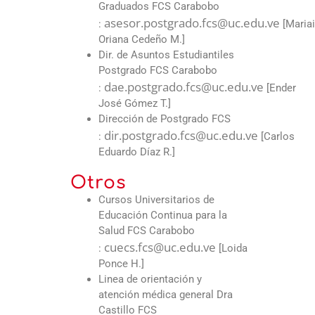
Graduados FCS Carabobo
asesor.postgrado.fcs@uc.edu.ve
:
[Maria
Oriana Cedeño M.]
Dir. de Asuntos Estudiantiles
Postgrado FCS Carabobo
dae.postgrado.fcs@uc.edu.ve
:
[Ender
José Gómez T.]
Dirección de Postgrado FCS
dir.postgrado.fcs@uc.edu.ve
:
[Carlos
Eduardo Díaz R.]
Otros
Cursos Universitarios de
Educación Continua para la
Salud FCS Carabobo
cuecs.fcs@uc.edu.ve
:
[Loida
Ponce H.]
Linea de orientación y
atención médica general Dra
Castillo FCS