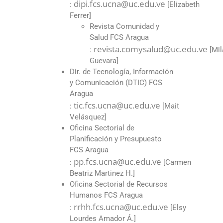
dipi.fcs.ucna@uc.edu.ve
:
[Elizabeth
Ferrer]
Revista Comunidad y
Salud FCS Aragua
revista.comysalud@uc.edu.ve
:
[Mil
Guevara]
Dir. de Tecnología, Información
y Comunicación (DTIC) FCS
Aragua
tic.fcs.ucna@uc.edu.ve
:
[Mait
Velásquez]
Oficina Sectorial de
Planificación y Presupuesto
FCS Aragua
pp.fcs.ucna@uc.edu.ve
:
[Carmen
Beatriz Martinez H.]
Oficina Sectorial de Recursos
Humanos FCS Aragua
rrhh.fcs.ucna@uc.edu.ve
:
[Elsy
Lourdes Amador Á.]