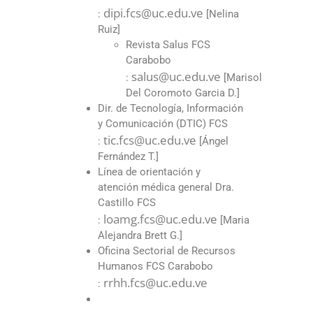
dipi.fcs@uc.edu.ve
:
[Nelina
Ruiz]
Revista Salus FCS
Carabobo
salus@uc.edu.ve
:
[Marisol
Del Coromoto Garcia D.]
Dir. de Tecnología, Información
y Comunicación (DTIC) FCS
tic.fcs@uc.edu.ve
:
[Ángel
Fernández T.]
Línea de orientación y
atención médica general Dra.
Castillo FCS
loamg.fcs@uc.edu.ve
:
[Maria
Alejandra Brett G.]
Oficina Sectorial de Recursos
Humanos FCS Carabobo
rrhh.fcs@uc.edu.ve
: