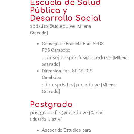
Escuela de Salud
Pública y
Desarrollo Social
spds.fcs@uc.edu.ve
[Milena
Granado]
Consejo de Escuela Esc. SPDS
FCS Carabobo
consejo.espds.fcs@uc.edu.ve
:
[Milena
Granado]
Dirección Esc. SPDS FCS
Carabobo
dir.espds.fcs@uc.edu.ve
:
[Milena
Granado]
Postgrado
postgrado.fcs@uc.edu.ve
[Carlos
Eduardo Díaz R.]
Asesor de Estudios para