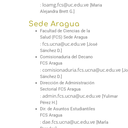
loamg.fcs@uc.edu.ve
:
[Maria
Alejandra Brett G.]
Sede Aragua
Facultad de Ciencias de la
Salud (FCS) Sede Aragua
fcs.ucna@uc.edu.ve
:
[José
Sánchez D.]
Comisionaduria del Decano
FCS Aragua
comisionaduria.fcs.ucna@uc.edu.ve
:
[Jo
Sánchez D.]
Dirección de Administración
Sectorial FCS Aragua
admin.fcs.ucna@uc.edu.ve
:
[Yulimar
Pérez H.]
Dir. de Asuntos Estudiantiles
FCS Aragua
dae.fcs.ucna@uc.edu.ve
:
[Marla