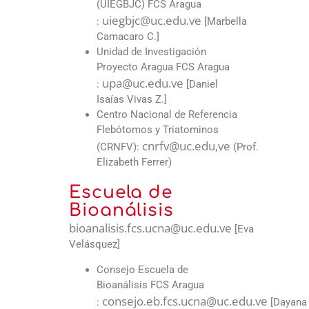
(UIEGBJC) FCS Aragua
uiegbjc@uc.edu.ve
:
[Marbella
Camacaro C.]
Unidad de Investigación
Proyecto Aragua FCS Aragua
upa@uc.edu.ve
:
[Daniel
Isaías Vivas Z.]
Centro Nacional de Referencia
Flebótomos y Triatominos
cnrfv@uc.edu
,ve
(CRNFV):
(Prof.
Elizabeth Ferrer)
Escuela de
Bioanálisis
bioanalisis.fcs.ucna@uc.edu.ve
[Eva
Velásquez]
Consejo Escuela de
Bioanálisis FCS Aragua
consejo.eb.fcs.ucna@uc.edu.ve
:
[Dayana