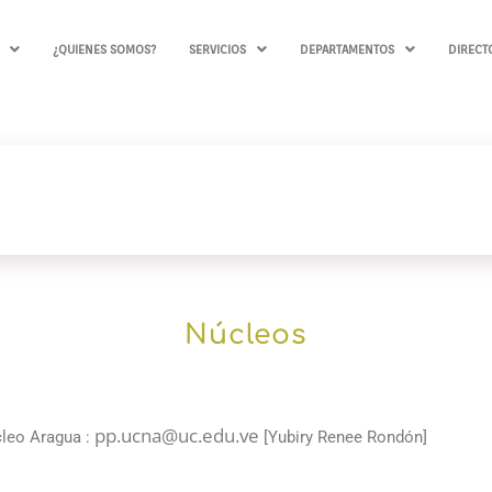
¿QUIENES SOMOS?
SERVICIOS
DEPARTAMENTOS
DIRECT
Núcleos
pp.ucna@uc.edu.ve
cleo Aragua :
[Yubiry Renee Rondón]